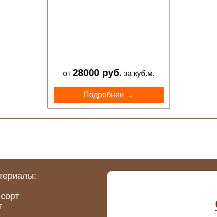
28000 руб.
от
за куб.м.
Подробнее →
териалы:
 сорт
т