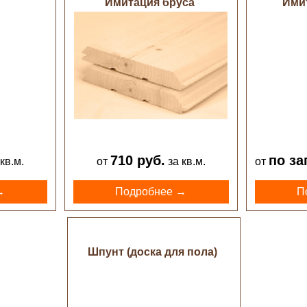
Имитация бруса
Ими
710 руб.
по за
кв.м.
от
за кв.м.
от
→
Подробнее →
П
Шпунт (доска для пола)