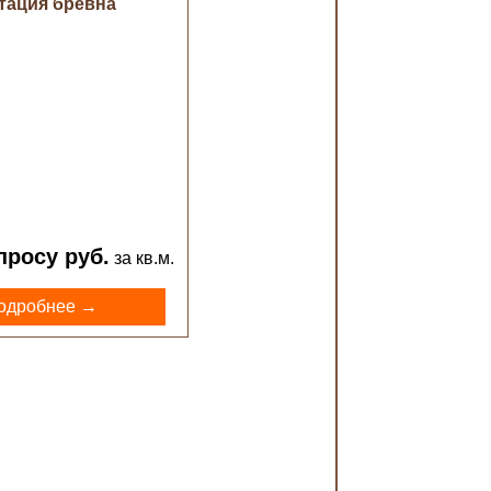
тация бревна
просу руб.
за кв.м.
одробнее →